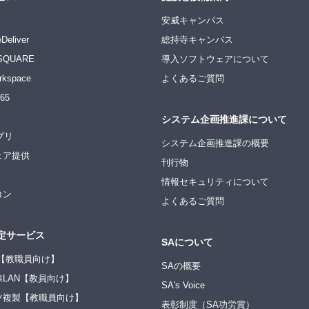
安威キャンパス
Deliver
総持寺キャンパス
SQUARE
導入ソフトウェアについて
rkspace
よくあるご質問
365
システム企画推進課について
アプリ
システム企画推進課の概要
ェア提供
刊行物
情報セキュリティについて
コン
よくあるご質問
定サービス
SAについて
ite【教職員向け】
SAの概要
LAN【教員向け】
SA's Voice
ツ複製【教職員向け】
表彰制度（SA功労賞）