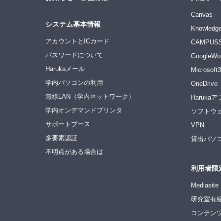
Canvas
システム基本情報
Knowledge
アカウントとICカード
CAMPUS
パスワードについて
GoogleWo
Harukaメール
Microsoft
学内パソコンの利用
OneDrive
無線LAN（学内ネットワーク）
Haruka
学内オンデマンドプリンタ
ソフトウ
サポートブース
VPN
多要素認証
貸出パソ
不明点がある場合は
利用者限
Medias
研究室有線
コンテン