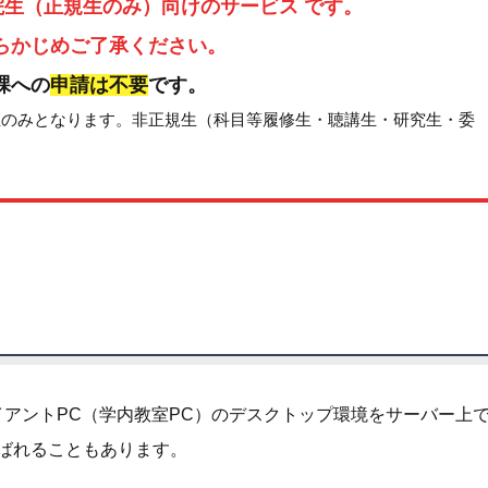
院生（正規生のみ）向けのサービス です。
らかじめご了承ください。
課への
申請は不要
です。
生のみとなります。非正規生（科目等履修生・聴講生・研究生・委
ture）とは、クライアントPC（学内教室PC）のデスクトップ環境をサーバー上
ばれることもあります。