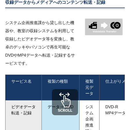
収録データからメディアへのコンテンツ転送・記録
システム企画推進課から貸し出した機
器や、教室の収録システムを利用して
収録したビデオデータ等を変換し、教
卓のデッキやパソコンで再生可能な
DVDやMP4データへ転送・記録するサ
ービスです。
サービス名
複製の種類
複製
仕上がりメデ
元デ
ータ
ビデオデータ
データ⇒
DVD
シス
DVD-R
転送・記録
テム
MP4データ
企画
推進