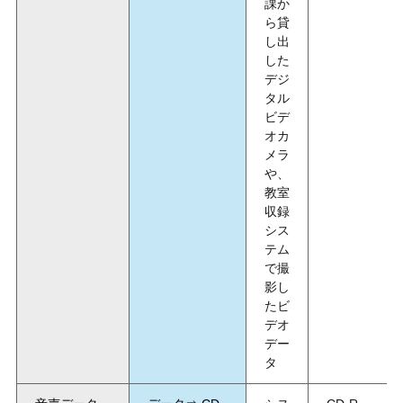
課か
ら貸
し出
した
デジ
タル
ビデ
オカ
メラ
や、
教室
収録
シス
テム
で撮
影し
たビ
デオ
デー
タ