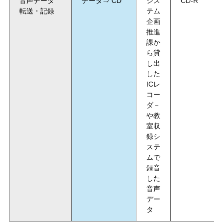
音声データ
データ⇒
CD
シス
CD-R
転送・記録
テム
企画
推進
課か
ら貸
し出
した
IC
レ
コー
ダ－
や教
室収
録シ
ステ
ムで
録音
した
音声
デー
タ