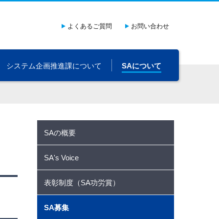
よくあるご質問
お問い合わせ
システム企画推進課について
SAについて
SAの概要
SA's Voice
表彰制度（SA功労賞）
SA募集