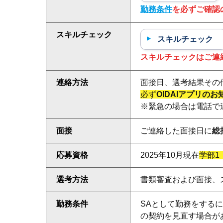
勤務条件
を必ずご確認
スキルチェック
スキルチェック
スキルチェックはご連
連絡方法
面接日、選考結果その
必ず
OIDAIアプリの
※緊急の場合は電話で
面接
ご連絡した面接日に
総
応募資格
2025年10月現在
学部1
選考方法
書類審査および面接、
勤務条件
SA
として勤務をするに
の契約を見直す場合が