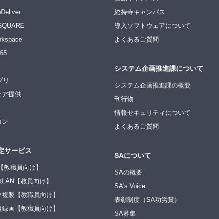
Deliver
総持寺キャンパス
SQUARE
導入ソフトウェアについて
rkspace
よくあるご質問
365
システム企画推進課について
アプリ
システム企画推進課の概要
ェア提供
刊行物
情報セキュリティについて
コン
よくあるご質問
定サービス
SAについて
ite【教職員向け】
SAの概要
LAN【教員向け】
SA's Voice
ツ複製【教職員向け】
表彰制度（SA功労賞）
組録画【教職員向け】
SA募集