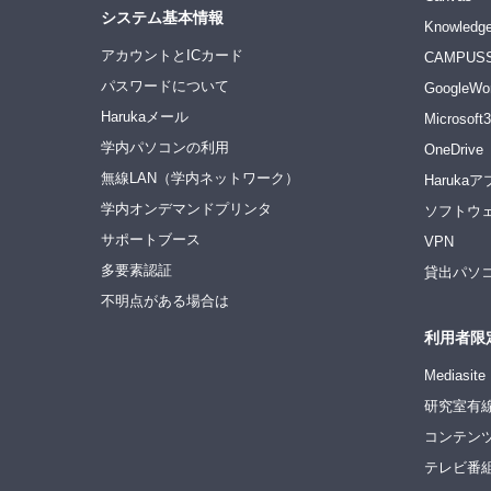
システム基本情報
Knowledge
アカウントとICカード
CAMPUS
パスワードについて
GoogleWo
Harukaメール
Microsoft
学内パソコンの利用
OneDrive
無線LAN（学内ネットワーク）
Haruka
学内オンデマンドプリンタ
ソフトウ
サポートブース
VPN
多要素認証
貸出パソ
不明点がある場合は
利用者限
Medias
研究室有線
コンテン
テレビ番