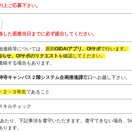
の上ご応募下さい。
絡した面接当日までに必ず提出してください。
他連絡等については、
原則
OIDAIアプリ、OIサポ
で行います。
お知らせ、OIサポのリクエスト
を確認してください。
連絡する場合もあります。
持寺キャンパス２階システム企画推進課
窓口へお越し下さい。
・２・３年生
であること
スキルチェック
あたり、下記事項を遵守いただきます。遵守できない場合、
S
あります。